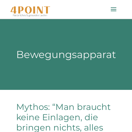
Zum
Toggle
Inhalt
Naviga
springen
Startseite
Bewegungsapparat
Einlagenfinder
So geht’s
Technologie
Mythos: “Man braucht
Mein Konto
keine Einlagen, die
bringen nichts, alles
Shop