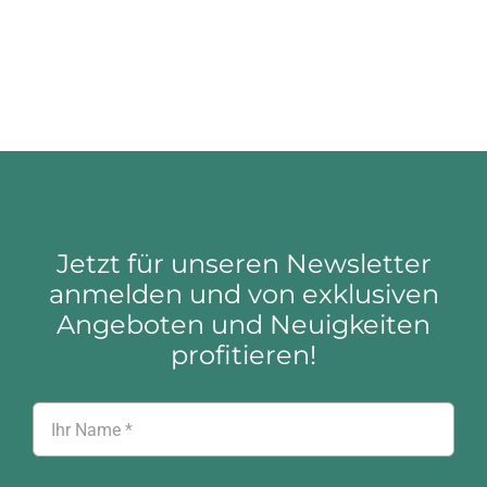
Produkt
weist
mehrere
Varianten
auf.
Die
Jetzt für unseren Newsletter
Optionen
anmelden und von exklusiven
Angeboten und Neuigkeiten
können
profitieren!
auf
der
Produktseite