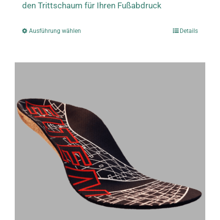
den Trittschaum für Ihren Fußabdruck
Ausführung wählen
Details
Dieses
Produkt
weist
mehrere
Varianten
auf.
Die
Optionen
können
auf