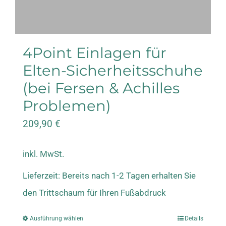
der
Produktseite
gewählt
4Point Einlagen für
werden
Elten-Sicherheitsschuhe
(bei Fersen & Achilles
Problemen)
209,90
€
inkl. MwSt.
Lieferzeit:
Bereits nach 1-2 Tagen erhalten Sie
den Trittschaum für Ihren Fußabdruck
Ausführung wählen
Details
Dieses