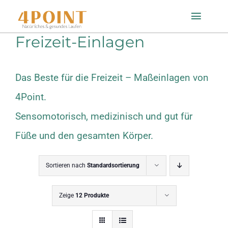
Zum
Toggle
Inhalt
Naviga
Freizeit-Einlagen
springen
Startseite
Das Beste für die Freizeit – Maßeinlagen von
Einlagenfinder
4Point.
Sensomotorisch, medizinisch und gut für
So geht’s
Füße und den gesamten Körper.
Technologie
Sortieren nach
Standardsortierung
Mein Konto
Zeige
12 Produkte
Shop