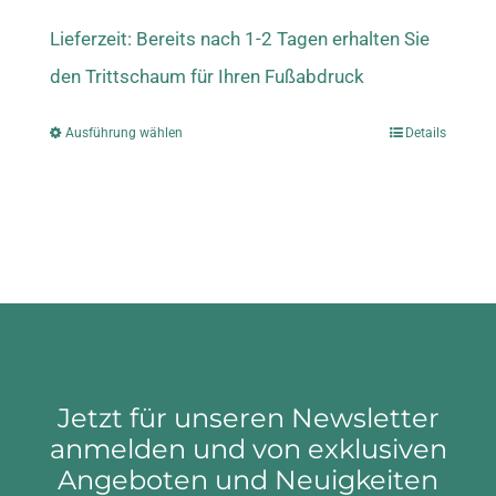
Lieferzeit:
Bereits nach 1-2 Tagen erhalten Sie
den Trittschaum für Ihren Fußabdruck
Ausführung wählen
Details
Dieses
Produkt
weist
mehrere
Varianten
auf.
Die
Jetzt für unseren Newsletter
Optionen
anmelden und von exklusiven
Angeboten und Neuigkeiten
können