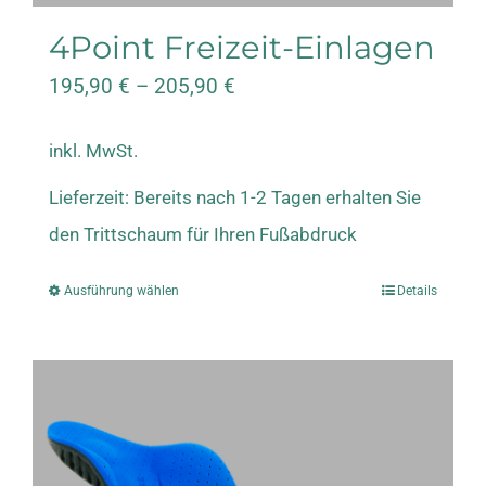
4Point Freizeit-Einlagen
195,90
€
–
205,90
€
inkl. MwSt.
Lieferzeit:
Bereits nach 1-2 Tagen erhalten Sie
den Trittschaum für Ihren Fußabdruck
Ausführung wählen
Details
Dieses
Produkt
weist
mehrere
Varianten