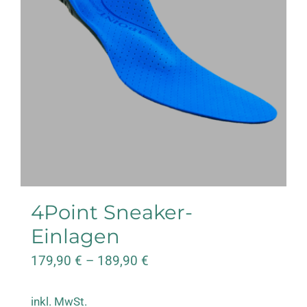
auf.
Die
Optionen
können
auf
der
Produktseite
gewählt
4Point Sneaker-
werden
Einlagen
179,90
€
–
189,90
€
inkl. MwSt.