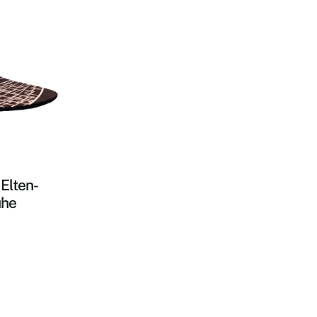
 Elten-
uhe