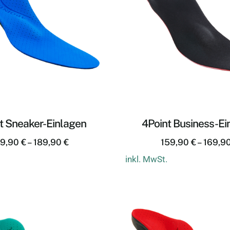
t Sneaker-Einlagen
4Point Business-Ei
79,90
€
–
189,90
€
159,90
€
–
169,9
inkl. MwSt.