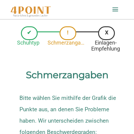
Zum
Toggle
Inhalt
Naviga
springen
Startseite
Schuhtyp
Schmerzangaben
Einlagen-
Empfehlung
Einlagenfinder
So geht’s
Schmerzangaben
Technologie
Bitte wählen Sie mithilfe der Grafik die
Punkte aus, an denen Sie Probleme
Mein Konto
haben. Wir unterscheiden zwischen
Shop
folgenden Beschwerdegraden: